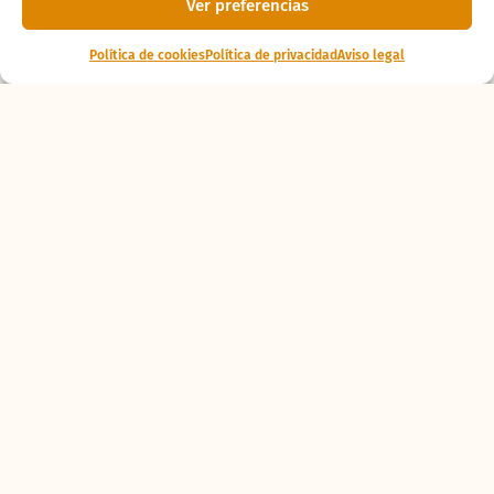
Ver preferencias
Política de cookies
Política de privacidad
Aviso legal
Ponte al
día
La tortuga lora del
CRAMA BIOPARC