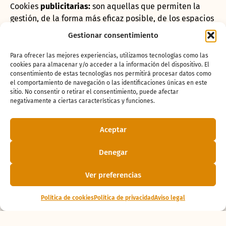
Cookies
publicitarias:
son aquellas que permiten la
gestión, de la forma más eficaz posible, de los espacios
publicitarios que, en su caso, el editor haya incluido en
Gestionar consentimiento
una página web, aplicación o plataforma desde la que
presta el servicio solicitado en base a criterios como el
Para ofrecer las mejores experiencias, utilizamos tecnologías como las
cookies para almacenar y/o acceder a la información del dispositivo. El
contenido editado o la frecuencia en la que se
consentimiento de estas tecnologías nos permitirá procesar datos como
muestran los anuncios.
el comportamiento de navegación o las identificaciones únicas en este
sitio. No consentir o retirar el consentimiento, puede afectar
Cookies
de publicidad comportamental
: recogen
negativamente a ciertas características y funciones.
información sobre las preferencias y elecciones
personales del usuario (
retargeting
) para permitir la
Aceptar
gestión, de la forma más eficaz posible, de los espacios
publicitarios que, en su caso, el editor haya incluido en
Denegar
una página web, aplicación o plataforma desde la que
presta el servicio solicitado.
Ver preferencias
Cookies
sociales
: son establecidas por las plataformas
Política de cookies
Política de privacidad
Aviso legal
de redes sociales en los servicios para permitirle
compartir contenido con sus amigos y redes. Las