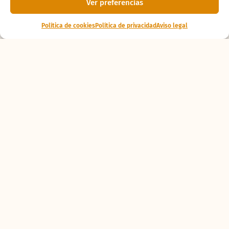
Ver preferencias
Política de cookies
Política de privacidad
Aviso legal
Ponte al
día
La tortuga lora del
CRAMA BIOPARC