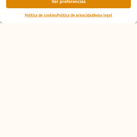
Ver preferencias
Política de cookies
Política de privacidad
Aviso legal
Ponte al
día
Nace en BIOPARC
Valencia uno de los
primates africanos
en mayor peligro de