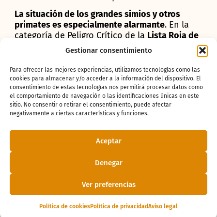
La situación de los grandes simios y otros
primates es especialmente alarmante
. En la
categoría de Peligro Crítico de la
Lista Roja de
la Unión Internacional para la Conservación de
Gestionar consentimiento
la Naturaleza
(UICN) se encuentran varias de
las especies más emblemáticas y frágiles. Entre
Para ofrecer las mejores experiencias, utilizamos tecnologías como las
ellas destacan los
gorilas
(
Gorilla gorilla
cookies para almacenar y/o acceder a la información del dispositivo. El
gorilla
), también los
orangutanes de Borneo
consentimiento de estas tecnologías nos permitirá procesar datos como
el comportamiento de navegación o las identificaciones únicas en este
(
Pongo pygmaeus
), símbolos de los bosques
sitio. No consentir o retirar el consentimiento, puede afectar
tropicales del sudeste asiático, cuya población
negativamente a ciertas características y funciones.
ronda los 104.000 ejemplares, muy lejos de las
cifras históricas. En esta misma categoría se
Aceptar
sitúan los
driles
(
Mandrillus leucophaeus
), con
una población estimada en menos de 4.000
individuos en estado silvestre, y pequeños
Denegar
primates sudamericanos como el
tití de Goeldi
(
Callimico goeldii
), recientemente
Ver preferencias
reclasificado, o el tití león dorado, ambos en
números críticos y una distribución muy
Política de cookies
Política de privacidad
Aviso legal
restringida.