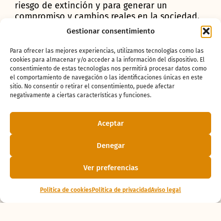
riesgo de extinción y para generar un
compromiso y cambios reales en la sociedad.
Gestionar consentimiento
Chimpancés:
Para ofrecer las mejores experiencias, utilizamos tecnologías como las
nuestros parientes
cookies para almacenar y/o acceder a la información del dispositivo. El
consentimiento de estas tecnologías nos permitirá procesar datos como
el comportamiento de navegación o las identificaciones únicas en este
más cercanos en
sitio. No consentir o retirar el consentimiento, puede afectar
negativamente a ciertas características y funciones.
peligro crítico.
Aceptar
El 14 de julio se celebra el
Día Mundial del
Denegar
Chimpancé
para recordar la llegada de Jane
Goodall al Parque Nacional de Gombe
Ver preferencias
(Tanzania) en 1960. Desde entonces, el
chimpancé occidental (
Pan troglodytes verus
),
clasificado como “en peligro crítico” por la
Política de cookies
Política de privacidad
Aviso legal
UICN (Unión Internacional para la
Conservación de la Naturaleza), se ha