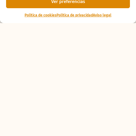
Ver preferencias
Política de cookies
Política de privacidad
Aviso legal
Ponte al
día
Nace en BIOPARC
Valencia uno de los
primates africanos
en mayor peligro de