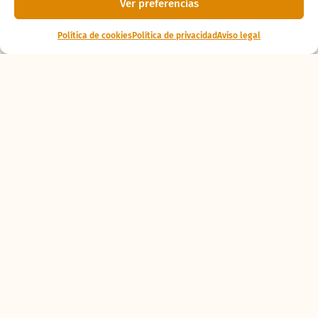
Ver preferencias
Política de cookies
Política de privacidad
Aviso legal
Ponte al
día
La tortuga lora del
CRAMA BIOPARC