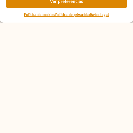
Ver preferencias
Política de cookies
Política de privacidad
Aviso legal
Ponte al
día
La tortuga lora del
CRAMA BIOPARC