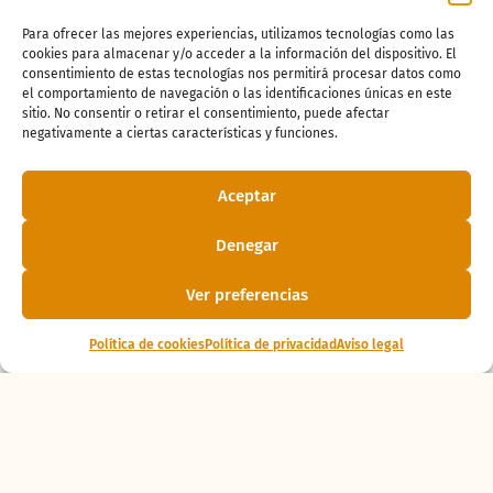
Para ofrecer las mejores experiencias, utilizamos tecnologías como las
cookies para almacenar y/o acceder a la información del dispositivo. El
consentimiento de estas tecnologías nos permitirá procesar datos como
el comportamiento de navegación o las identificaciones únicas en este
sitio. No consentir o retirar el consentimiento, puede afectar
negativamente a ciertas características y funciones.
Aceptar
¿Te ha gustado
Denegar
la noticia?
Ver preferencias
Política de cookies
Política de privacidad
Aviso legal
¡Compártelo!