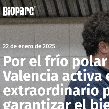
22 de enero de 2025
Por el frío pola
Valencia activa 
extraordinario 
garantizar el bi