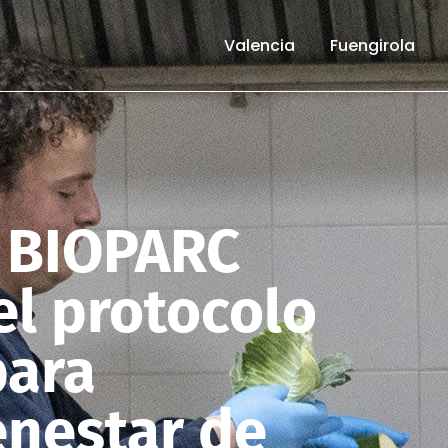
Valencia
Fuengirola
r BIOPARC
el protocolo
para
enestar de