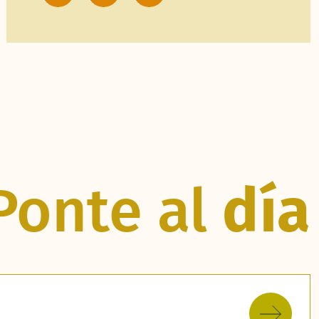
Ponte al
día